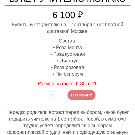
6 100
₽
Купить букет учителю на 1 сентября с бесплатной
доставкой Москва.
Состав:
• Роза Мента
• Роза кустовая
• Диантус
• Роза розовая
• Питоспорум
Размер на фото: h-30, d-20
Количество товара Букет учителю Монако
В КОРЗИНУ
Нередко родители встают перед выбором, какой букет
подарить учителю на 1 сентября. Порой, в суматохе
трудно успеть определиться с выбором
флористической студии, найти подходящую стильную